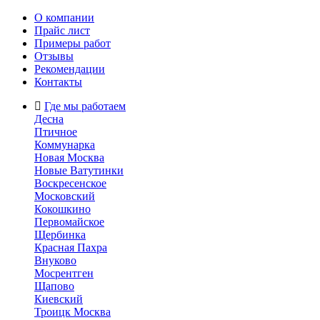
О компании
Прайс лист
Примеры работ
Отзывы
Рекомендации
Контакты
Где мы работаем
Десна
Птичное
Коммунарка
Новая Москва
Новые Ватутинки
Воскресенское
Московский
Кокошкино
Первомайское
Щербинка
Красная Пахра
Внуково
Мосрентген
Щапово
Киевский
Троицк Москва